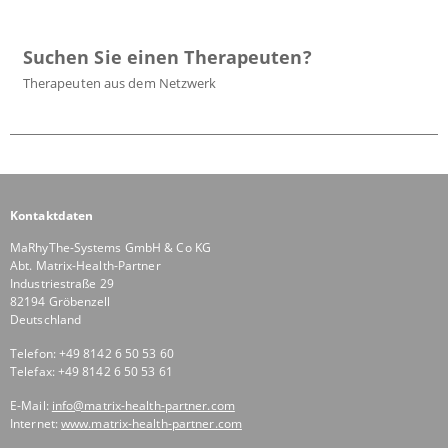
Suchen Sie einen Therapeuten?
Therapeuten aus dem Netzwerk
Kontaktdaten
MaRhyThe-Systems GmbH & Co KG
Abt. Matrix-Health-Partner
Industriestraße 29
82194 Gröbenzell
Deutschland
Telefon: +49 8142 6 50 53 60
Telefax: +49 8142 6 50 53 61
E-Mail:
info@matrix-health-partner.com
Internet:
www.matrix-health-partner.com