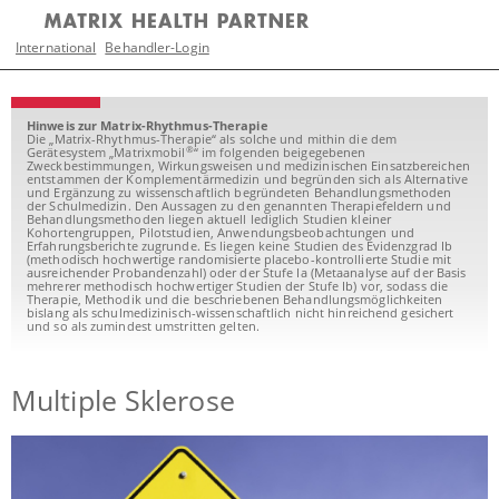
International
Behandler-Login
Hinweis zur Matrix-Rhythmus-Therapie
Die „Matrix-Rhythmus-Therapie“ als solche und mithin die dem
®
Gerätesystem „Matrixmobil
“ im folgenden beigegebenen
Zweckbestimmungen, Wirkungsweisen und medizinischen Einsatzbereichen
entstammen der Komplementärmedizin und begründen sich als Alternative
und Ergänzung zu wissenschaftlich begründeten Behandlungsmethoden
der Schulmedizin. Den Aussagen zu den genannten Therapiefeldern und
Behandlungsmethoden liegen aktuell lediglich Studien kleiner
Kohortengruppen, Pilotstudien, Anwendungsbeobachtungen und
Erfahrungsberichte zugrunde. Es liegen keine Studien des Evidenzgrad Ib
(methodisch hochwertige randomisierte placebo-kontrollierte Studie mit
ausreichender Probandenzahl) oder der Stufe Ia (Metaanalyse auf der Basis
mehrerer methodisch hochwertiger Studien der Stufe Ib) vor, sodass die
Therapie, Methodik und die beschriebenen Behandlungsmöglichkeiten
bislang als schulmedizinisch-wissenschaftlich nicht hinreichend gesichert
und so als zumindest umstritten gelten.
Multiple Sklerose