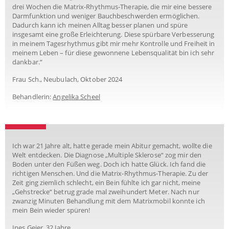
drei Wochen die Matrix-Rhythmus-Therapie, die mir eine bessere
Darmfunktion und weniger Bauchbeschwerden ermöglichen.
Dadurch kann ich meinen Alltag besser planen und spüre
insgesamt eine große Erleichterung. Diese spürbare Verbesserung
in meinem Tagesrhythmus gibt mir mehr Kontrolle und Freiheit in
meinem Leben – für diese gewonnene Lebensqualität bin ich sehr
dankbar.“
Frau Sch., Neubulach, Oktober 2024
Behandlerin:
Angelika Scheel
Ich war 21 Jahre alt, hatte gerade mein Abitur gemacht, wollte die
Welt entdecken. Die Diagnose „Multiple Sklerose“ zog mir den
Boden unter den Füßen weg. Doch ich hatte Glück. Ich fand die
richtigen Menschen. Und die Matrix-Rhythmus-Therapie. Zu der
Zeit ging ziemlich schlecht, ein Bein fühlte ich gar nicht, meine
„Gehstrecke“ betrug grade mal zweihundert Meter. Nach nur
zwanzig Minuten Behandlung mit dem Matrixmobil konnte ich
mein Bein wieder spüren!
Ines Geier, 32 Jahre