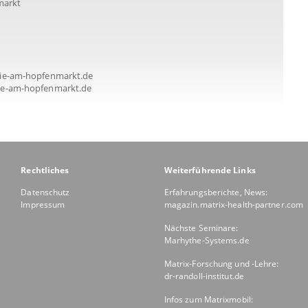
markt
ie-am-hopfenmarkt.de
e-am-hopfenmarkt.de
Rechtliches
Weiterführende Links
Datenschutz
Erfahrungsberichte, News:
Impressum
magazin.matrix-health-partner.com
Nächste Seminare:
Marhythe-Systems.de
Matrix-Forschung und -Lehre:
dr-randoll-institut.de
Infos zum Matrixmobil: