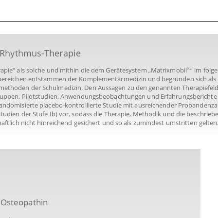
x-Rhythmus-Therapie
®
apie“ als solche und mithin die dem Gerätesystem „Matrixmobil
“ im fol
bereichen entstammen der Komplementärmedizin und begründen sich als A
thoden der Schulmedizin. Den Aussagen zu den genannten Therapiefelde
ruppen, Pilotstudien, Anwendungsbeobachtungen und Erfahrungsberichte zu
ndomisierte placebo-kontrollierte Studie mit ausreichender Probandenzahl
udien der Stufe Ib) vor, sodass die Therapie, Methodik und die beschrie
ftlich nicht hinreichend gesichert und so als zumindest umstritten gelten
 Osteopathin