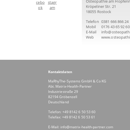
Osteopathie am Hopfen
Kröpeliner Str. 21
18055 Rostock
Telefon
0381 666 866 24
Mobil
0176 43 65 92 60
E-Mail
info@osteopath
Web
www.osteopathi
Kontaktdaten
MaRhyThe-Systems GmbH & Co KG
Abt. Matrix-Health-Partner
Industriestraße 29
82194 Gröbenzell
Deutschland
Telefon: +49 8142 6 50 53 60
Telefax: +49 8142 6 50 53 61
E-Mail:
info@matrix-health-partner.com