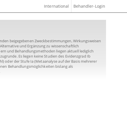
International
Behandler-Login
genden beigegebenen Zweckbestimmungen, Wirkungsweisen
lternative und Ergänzung zu wissenschaftlich
rn und Behandlungsmethoden liegen aktuell lediglich
grunde. Es liegen keine Studien des Evidenzgrad Ib
) oder der Stufe Ia (Metaanalyse auf der Basis mehrerer
benen Behandlungsmöglichkeiten bislang als
.