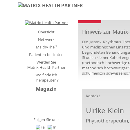
Hinweis zur Matri
Übersicht
Netzwerk
Die „Matrix-Rhythmus-Ther
®
MaRhyThe
und medizinischen Einsatz
begründeten Behandlungsme
Patienten berichten
Studien kleiner Kohorteng
Werden Sie
(methodisch hochwertige ra
Matrix Health Partner
methodisch hochwertiger St
schulmedizinisch-wissenscha
Wo finde ich
Therapeuten?
Magazin
Kontakt
Ulrike Klein
Folgen Sie uns:
Physiotherapeutin,