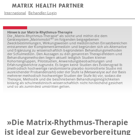
International
Behandler-Login
Hinweis zur Matrix-Rhythmus-Therapie
Die „Matrix-Rhythmus-Therapie“ als solche und mithin die dem
®
Gerätesystem „Matrixmobil
“ im folgenden beigegebenen
Zweckbestimmungen, Wirkungsweisen und medizinischen Einsatzbereichen
entstammen der Komplementärmedizin und begründen sich als Alternative
und Ergänzung zu wissenschaftlich begründeten Behandlungsmethoden
der Schulmedizin. Den Aussagen zu den genannten Therapiefeldern und
Behandlungsmethoden liegen aktuell lediglich Studien kleiner
Kohortengruppen, Pilotstudien, Anwendungsbeobachtungen und
Erfahrungsberichte zugrunde. Es liegen keine Studien des Evidenzgrad Ib
(methodisch hochwertige randomisierte placebo-kontrollierte Studie mit
ausreichender Probandenzahl) oder der Stufe Ia (Metaanalyse auf der Basis
mehrerer methodisch hochwertiger Studien der Stufe Ib) vor, sodass die
Therapie, Methodik und die beschriebenen Behandlungsmöglichkeiten
bislang als schulmedizinisch-wissenschaftlich nicht hinreichend gesichert
und so als zumindest umstritten gelten.
»Die Matrix-Rhythmus-Therapie
ist ideal zur Gewebevorbereitung