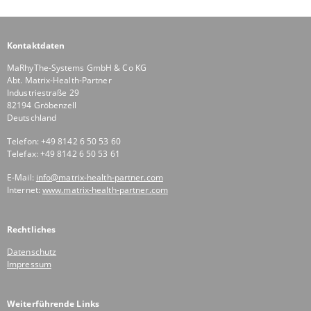
Kontaktdaten
MaRhyThe-Systems GmbH & Co KG
Abt. Matrix-Health-Partner
Industriestraße 29
82194 Gröbenzell
Deutschland
Telefon: +49 8142 6 50 53 60
Telefax: +49 8142 6 50 53 61
E-Mail:
info@matrix-health-partner.com
Internet:
www.matrix-health-partner.com
Rechtliches
Datenschutz
Impressum
Weiterführende Links