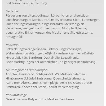
Frakturen, Tumorentfernung
Geriatrie:
Förderung von altersbedingten körperlichen und geistigen
Einschränkungen: Morbus Parkinson, Rheuma, Gicht, Lähmungen,
Orientierungsstörungen, eingeschränkte Merkfähigkeit,
Verwirrung, mangelnde Konzentration, Multiple Sklerose,
degenerative Erkrankungen des Muskel- und Skelettsystems,
Schlaganfall
Pädiatrie:
Entwicklungsverzögerungen, Entwicklungsstörungen,
Wahrnehmungsstörungen, AD(H)S – Aufmerksamkeits-Defizit-
Hyperaktivitäts-Syndrom, Dyskalkulie, Legasthenie,
Beeinträchtigungen bei körperlicher und geistiger Behinderung
Neurologische Erkrankungen:
Apoplex, Hirninfarkt, Schlaganfall, MS, Multiple Sklerose,
Hirntumore, Schädelhirntrauma, Querschnittslähmung,
Alzheimer, Altersdemenz, Hemiplegie, Arthritis, Osteoporose,
Frakturen (Knochenbrüchen), palliative Versorgung
Rheumatologie:
Gelenkrheuma, Polyarthritis, Morbus Bechterew