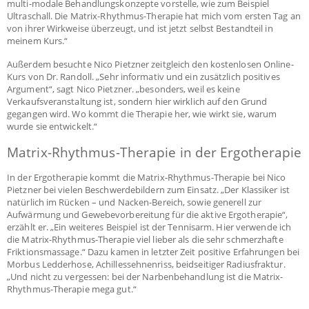
multi-modale Behandlungskonzepte vorstelle, wie zum Beispiel
Ultraschall. Die Matrix-Rhythmus-Therapie hat mich vom ersten Tag an
von ihrer Wirkweise überzeugt, und ist jetzt selbst Bestandteil in
meinem Kurs.“
Außerdem besuchte Nico Pietzner zeitgleich den kostenlosen Online-
Kurs von Dr. Randoll. „Sehr informativ und ein zusätzlich positives
Argument“, sagt Nico Pietzner. „besonders, weil es keine
Verkaufsveranstaltung ist, sondern hier wirklich auf den Grund
gegangen wird. Wo kommt die Therapie her, wie wirkt sie, warum
wurde sie entwickelt.“
Matrix-Rhythmus-Therapie in der Ergotherapie
In der Ergotherapie kommt die Matrix-Rhythmus-Therapie bei Nico
Pietzner bei vielen Beschwerdebildern zum Einsatz. „Der Klassiker ist
natürlich im Rücken – und Nacken-Bereich, sowie generell zur
Aufwärmung und Gewebevorbereitung für die aktive Ergotherapie“,
erzählt er. „Ein weiteres Beispiel ist der Tennisarm. Hier verwende ich
die Matrix-Rhythmus-Therapie viel lieber als die sehr schmerzhafte
Friktionsmassage.“ Dazu kamen in letzter Zeit positive Erfahrungen bei
Morbus Ledderhose, Achillessehnenriss, beidseitiger Radiusfraktur.
„Und nicht zu vergessen: bei der Narbenbehandlung ist die Matrix-
Rhythmus-Therapie mega gut.“