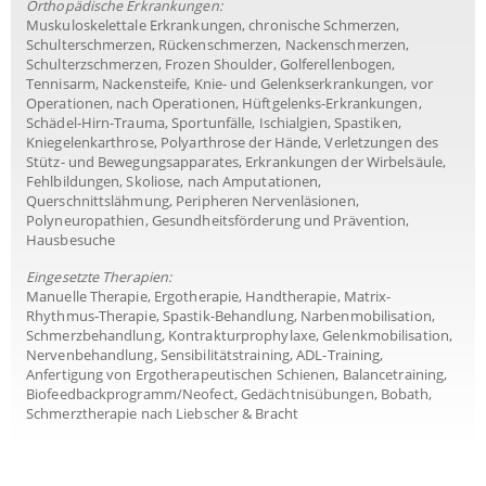
Orthopädische Erkrankungen:
Muskuloskelettale Erkrankungen, chronische Schmerzen,
Schulterschmerzen, Rückenschmerzen, Nackenschmerzen,
Schulterzschmerzen, Frozen Shoulder, Golferellenbogen,
Tennisarm, Nackensteife, Knie- und Gelenkserkrankungen, vor
Operationen, nach Operationen, Hüftgelenks-Erkrankungen,
Schädel-Hirn-Trauma, Sportunfälle, Ischialgien, Spastiken,
Kniegelenkarthrose, Polyarthrose der Hände, Verletzungen des
Stütz- und Bewegungsapparates, Erkrankungen der Wirbelsäule,
Fehlbildungen, Skoliose, nach Amputationen,
Querschnittslähmung, Peripheren Nervenläsionen,
Polyneuropathien, Gesundheitsförderung und Prävention,
Hausbesuche
Eingesetzte Therapien:
Manuelle Therapie, Ergotherapie, Handtherapie, Matrix-
Rhythmus-Therapie, Spastik-Behandlung, Narbenmobilisation,
Schmerzbehandlung, Kontrakturprophylaxe, Gelenkmobilisation,
Nervenbehandlung, Sensibilitätstraining, ADL-Training,
Anfertigung von Ergotherapeutischen Schienen, Balancetraining,
Biofeedbackprogramm/Neofect, Gedächtnisübungen, Bobath,
Schmerztherapie nach Liebscher & Bracht