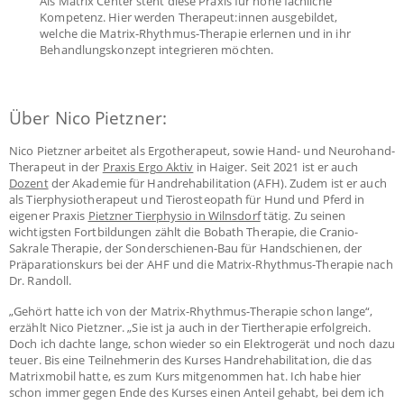
Als Matrix Center steht diese Praxis für hohe fachliche
Kompetenz. Hier werden Therapeut:innen ausgebildet,
welche die Matrix-Rhythmus-Therapie erlernen und in ihr
Behandlungskonzept integrieren möchten.
Über Nico Pietzner:
Nico Pietzner arbeitet als Ergotherapeut, sowie Hand- und Neurohand-
Therapeut in der
Praxis Ergo Aktiv
in Haiger. Seit 2021 ist er auch
Dozent
der Akademie für Handrehabilitation (AFH). Zudem ist er auch
als Tierphysiotherapeut und Tierosteopath für Hund und Pferd in
eigener Praxis
Pietzner Tierphysio in Wilnsdorf
tätig. Zu seinen
wichtigsten Fortbildungen zählt die Bobath Therapie, die Cranio-
Sakrale Therapie, der Sonderschienen-Bau für Handschienen, der
Präparationskurs bei der AHF und die Matrix-Rhythmus-Therapie nach
Dr. Randoll.
„Gehört hatte ich von der Matrix-Rhythmus-Therapie schon lange“,
erzählt Nico Pietzner. „Sie ist ja auch in der Tiertherapie erfolgreich.
Doch ich dachte lange, schon wieder so ein Elektrogerät und noch dazu
teuer. Bis eine Teilnehmerin des Kurses Handrehabilitation, die das
Matrixmobil hatte, es zum Kurs mitgenommen hat. Ich habe hier
schon immer gegen Ende des Kurses einen Anteil gehabt, bei dem ich