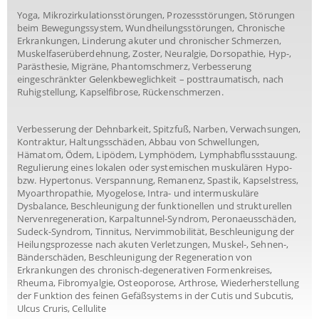
Yoga, Mikrozirkulationsstörungen, Prozessstörungen, Störungen
beim Bewegungssystem, Wundheilungsstörungen, Chronische
Erkrankungen, Linderung akuter und chronischer Schmerzen,
Muskelfaserüberdehnung, Zoster, Neuralgie, Dorsopathie, Hyp-,
Parästhesie, Migräne, Phantomschmerz, Verbesserung
eingeschränkter Gelenkbeweglichkeit – posttraumatisch, nach
Ruhigstellung, Kapselfibrose, Rückenschmerzen.
Verbesserung der Dehnbarkeit, Spitzfuß, Narben, Verwachsungen,
Kontraktur, Haltungsschäden, Abbau von Schwellungen,
Hämatom, Ödem, Lipödem, Lymphödem, Lymphabflussstauung.
Regulierung eines lokalen oder systemischen muskulären Hypo-
bzw. Hypertonus. Verspannung, Remanenz, Spastik, Kapselstress,
Myoarthropathie, Myogelose, Intra- und intermuskuläre
Dysbalance, Beschleunigung der funktionellen und strukturellen
Nervenregeneration, Karpaltunnel-Syndrom, Peronaeusschäden,
Sudeck-Syndrom, Tinnitus, Nervimmobilität, Beschleunigung der
Heilungsprozesse nach akuten Verletzungen, Muskel-, Sehnen-,
Bänderschäden, Beschleunigung der Regeneration von
Erkrankungen des chronisch-degenerativen Formenkreises,
Rheuma, Fibromyalgie, Osteoporose, Arthrose, Wiederherstellung
der Funktion des feinen Gefäßsystems in der Cutis und Subcutis,
Ulcus Cruris, Cellulite