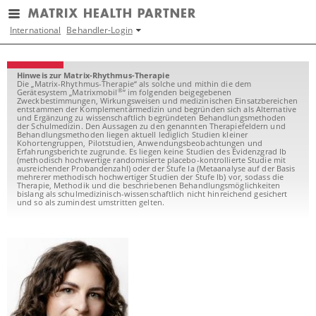
International
Behandler-Login
Hinweis zur Matrix-Rhythmus-Therapie
Die „Matrix-Rhythmus-Therapie“ als solche und mithin die dem
®
Gerätesystem „Matrixmobil
“ im folgenden beigegebenen
Zweckbestimmungen, Wirkungsweisen und medizinischen Einsatzbereichen
entstammen der Komplementärmedizin und begründen sich als Alternative
und Ergänzung zu wissenschaftlich begründeten Behandlungsmethoden
der Schulmedizin. Den Aussagen zu den genannten Therapiefeldern und
Behandlungsmethoden liegen aktuell lediglich Studien kleiner
Kohortengruppen, Pilotstudien, Anwendungsbeobachtungen und
Erfahrungsberichte zugrunde. Es liegen keine Studien des Evidenzgrad Ib
(methodisch hochwertige randomisierte placebo-kontrollierte Studie mit
ausreichender Probandenzahl) oder der Stufe Ia (Metaanalyse auf der Basis
mehrerer methodisch hochwertiger Studien der Stufe Ib) vor, sodass die
Therapie, Methodik und die beschriebenen Behandlungsmöglichkeiten
bislang als schulmedizinisch-wissenschaftlich nicht hinreichend gesichert
und so als zumindest umstritten gelten.