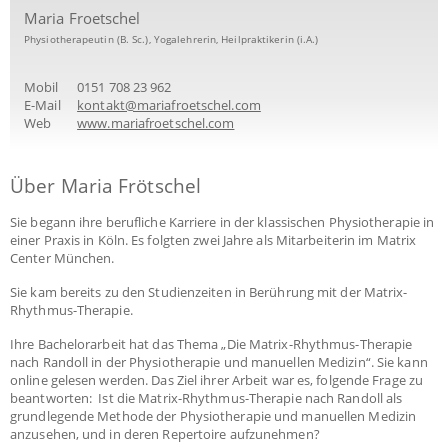
Maria Froetschel
Physiotherapeutin (B. Sc.), Yogalehrerin, Heilpraktikerin (i.A.)
Mobil
0151 708 23 962
E-Mail
kontakt@mariafroetschel.com
Web
www.mariafroetschel.com
Über Maria Frötschel
Sie begann ihre berufliche Karriere in der klassischen Physiotherapie in
einer Praxis in Köln. Es folgten zwei Jahre als Mitarbeiterin im Matrix
Center München.
Sie kam bereits zu den Studienzeiten in Berührung mit der Matrix-
Rhythmus-Therapie.
Ihre Bachelorarbeit hat das Thema „Die Matrix-Rhythmus-Therapie
nach Randoll in der Physiotherapie und manuellen Medizin“. Sie kann
online gelesen werden. Das Ziel ihrer Arbeit war es, folgende Frage zu
beantworten: Ist die Matrix-Rhythmus-Therapie nach Randoll als
grundlegende Methode der Physiotherapie und manuellen Medizin
anzusehen, und in deren Repertoire aufzunehmen?