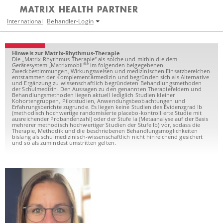
International
Behandler-Login
Hinweis zur Matrix-Rhythmus-Therapie
Die „Matrix-Rhythmus-Therapie“ als solche und mithin die dem
®
Gerätesystem „Matrixmobil
“ im folgenden beigegebenen
Zweckbestimmungen, Wirkungsweisen und medizinischen Einsatzbereichen
entstammen der Komplementärmedizin und begründen sich als Alternative
und Ergänzung zu wissenschaftlich begründeten Behandlungsmethoden
der Schulmedizin. Den Aussagen zu den genannten Therapiefeldern und
Behandlungsmethoden liegen aktuell lediglich Studien kleiner
Kohortengruppen, Pilotstudien, Anwendungsbeobachtungen und
Erfahrungsberichte zugrunde. Es liegen keine Studien des Evidenzgrad Ib
(methodisch hochwertige randomisierte placebo-kontrollierte Studie mit
ausreichender Probandenzahl) oder der Stufe Ia (Metaanalyse auf der Basis
mehrerer methodisch hochwertiger Studien der Stufe Ib) vor, sodass die
Therapie, Methodik und die beschriebenen Behandlungsmöglichkeiten
bislang als schulmedizinisch-wissenschaftlich nicht hinreichend gesichert
und so als zumindest umstritten gelten.