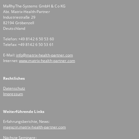
MaRhyThe-Systems GmbH & Co KG
Abt. Matrix-Health-Partner
Industriestraße 29
82194 Gröbenzell
Deutschland
Telefon: +49 8142 6 50 53 60
Telefax: +49 8142 6 50 53 61
E-Mail:
info@matrix-health-partner.com
Internet:
www.matrix-health-partner.com
Rechtliches
Datenschutz
Impressum
Weiterführende Links
Erfahrungsberichte, News:
magazin.matrix-health-partner.com
Nächste Seminare: